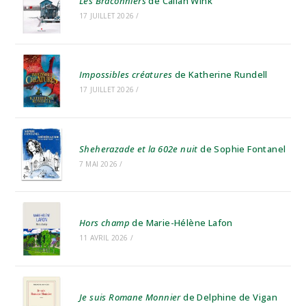
Les Braconniers
de Callan Wink
17 JUILLET 2026
/
Impossibles créatures
de Katherine Rundell
17 JUILLET 2026
/
Sheherazade et la 602e nuit
de Sophie Fontanel
7 MAI 2026
/
Hors champ
de Marie-Hélène Lafon
11 AVRIL 2026
/
Je suis Romane Monnier
de Delphine de Vigan