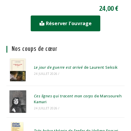
24,00 €
Réserver l’ouvrage
Nos coups de cœur
Le jour de guerre est arrivé
de Laurent Seksik
24 JUILLET 2026
/
Ces lignes qui tracent mon corps
de Mansoureh
Kamari
24 JUILLET 2026
/
Très brève théorie de l’enfer
de Jérôme Ferrari