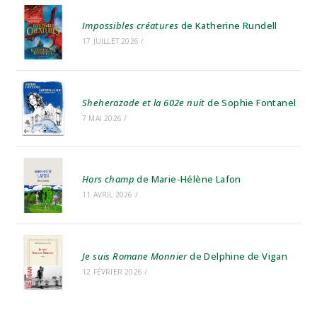
Impossibles créatures
de Katherine Rundell
17 JUILLET 2026
/
Sheherazade et la 602e nuit
de Sophie Fontanel
7 MAI 2026
/
Hors champ
de Marie-Hélène Lafon
11 AVRIL 2026
/
Je suis Romane Monnier
de Delphine de Vigan
12 FÉVRIER 2026
/