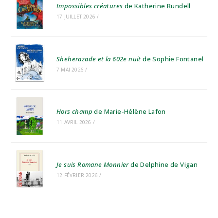
Impossibles créatures
de Katherine Rundell
17 JUILLET 2026
/
Sheherazade et la 602e nuit
de Sophie Fontanel
7 MAI 2026
/
Hors champ
de Marie-Hélène Lafon
11 AVRIL 2026
/
Je suis Romane Monnier
de Delphine de Vigan
12 FÉVRIER 2026
/