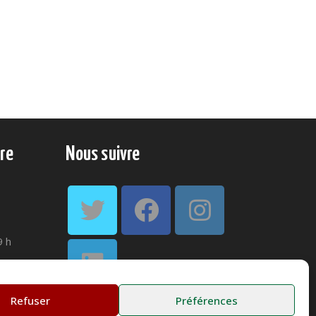
re
Nous suivre
9 h
ût
Refuser
Préférences