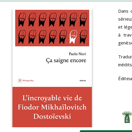
Dans c
sérieu
et lég
à tra
genès
Tradui
inédit
Éditeu