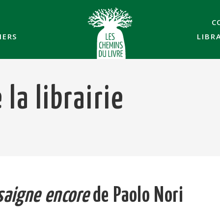
C
IERS
LIBR
la librairie
saigne encore
de Paolo Nori