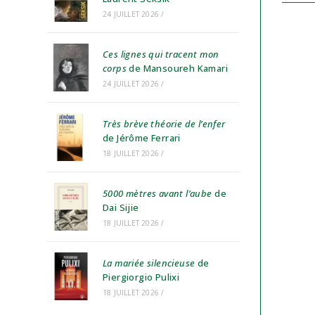
24 JUILLET 2026
/
Ces lignes qui tracent mon
corps
de Mansoureh Kamari
24 JUILLET 2026
/
Très brève théorie de l’enfer
de Jérôme Ferrari
18 JUILLET 2026
/
5000 mètres avant l’aube
de
Dai Sijie
18 JUILLET 2026
/
La mariée silencieuse
de
Piergiorgio Pulixi
18 JUILLET 2026
/