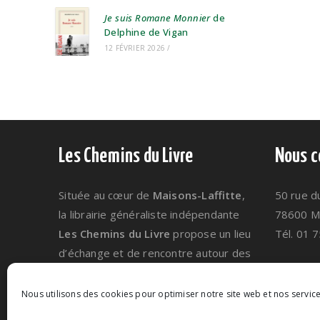
Je suis Romane Monnier
de
Delphine de Vigan
12 FÉVRIER 2026
/
Les Chemins du Livre
Nous c
Située au cœur de
Maisons-Laffitte
,
50 rue d
la librairie généraliste indépendante
78600 Ma
Les Chemins du Livre
propose un lieu
Tél. 01 
d’échange et de rencontre autour des
Envoyer
livres
ainsi qu’une gamme de
carterie
et de
papeterie
.
Nous utilisons des cookies pour optimiser notre site web et nos service