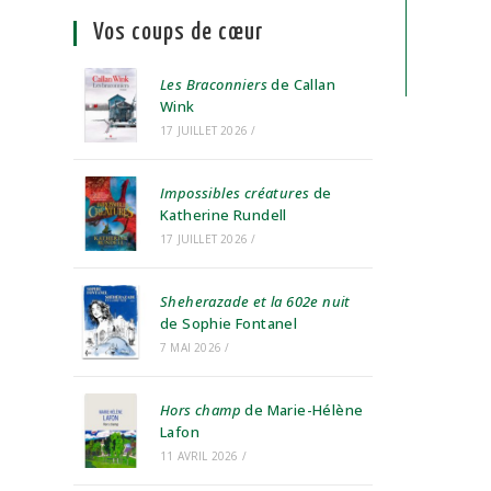
Vos coups de cœur
Les Braconniers
de Callan
Wink
17 JUILLET 2026
/
Impossibles créatures
de
Katherine Rundell
17 JUILLET 2026
/
Sheherazade et la 602e nuit
de Sophie Fontanel
7 MAI 2026
/
Hors champ
de Marie-Hélène
Lafon
11 AVRIL 2026
/