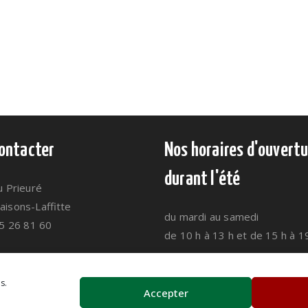
ontacter
Nos horaires d'ouvertu
durant l'été
u Prieuré
isons-Laffitte
du mardi au samedi
75 26 81 60
de 10 h à 13 h et de 15 h à 1
 un message
Congés du 26 juillet au 17 ao
s.
Accepter